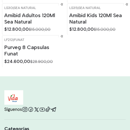
LS30
|
SEA NATURAL
LS35
|
SEA NATURAL
-15%
OFF
-15%
OFF
Amibid Adultos 120Ml
Amibid Kids 120Ml Sea
Sea Natural
Natural
$12.800,00
$12.800,00
$15.000,00
$15.000,00
LF212
|
FUNAT
-15%
OFF
Purveg 8 Capsulas
Funat
$24.600,00
$28.900,00
Síguenos
Categorías