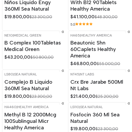
Niños Liquido Engy
With B12 90Tablets
360Ml Sea Natural
Healthy America
$19.800,00
$41.100,00
$23.300,00
$48.300,00
5.0
NE10
|
MEDICAL GREEN
HA65
|
HEALTHY AMERICA
-15%
OFF
-15%
OFF
B Complex 100Tabletas
Beautonic Shn
Agotado
Medical Green
60Caplets Healthy
America
$43.200,00
$50.800,00
$46.800,00
$55.000,00
LS80
|
SEA NATURAL
NT45
|
NT LABS
-15%
OFF
-15%
OFF
Complejo B Liquido
Crx Bre Jarabe 500Ml
360Ml Sea Natural
Nt Labs
$19.800,00
$21.400,00
$23.300,00
$25.200,00
HA460
|
HEALTHY AMERICA
LS110
|
SEA NATURAL
-15%
OFF
-15%
OFF
Methyl B 12 2000Mcg
Fosfocin 360 Ml Sea
100Sublingual Micr
Natural
Healthy America
$19.800,00
$23.300,00