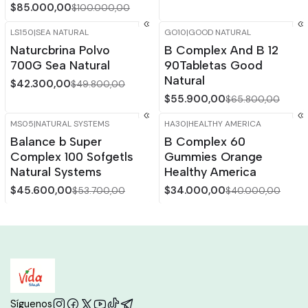
$85.000,00
$100.000,00
LS150
|
SEA NATURAL
GO10
|
GOOD NATURAL
-15%
OFF
-15%
OFF
Naturcbrina Polvo
B Complex And B 12
700G Sea Natural
90Tabletas Good
Natural
$42.300,00
$49.800,00
$55.900,00
$65.800,00
MS05
|
NATURAL SYSTEMS
HA30
|
HEALTHY AMERICA
-15%
OFF
-15%
OFF
Balance b Super
B Complex 60
Complex 100 Sofgetls
Gummies Orange
Natural Systems
Healthy America
$45.600,00
$34.000,00
$53.700,00
$40.000,00
Síguenos