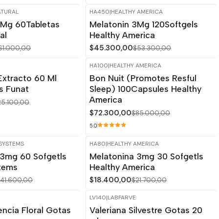
ATURAL
HA450
|
HEALTHY AMERICA
-15%
OFF
3Mg 60Tabletas
Melatonin 3Mg 120Softgels
al
Healthy America
$45.300,00
61.000,00
$53.300,00
HA100
|
HEALTHY AMERICA
-15%
OFF
Extracto 60 Ml
Bon Nuit (Promotes Resful
s Funat
Sleep) 100Capsules Healthy
America
25.100,00
$72.300,00
$85.000,00
5.0
SYSTEMS
HA80
|
HEALTHY AMERICA
-15%
OFF
 3mg 60 Sofgetls
Melatonina 3mg 30 Sofgetls
Agotado
stems
Healthy America
$18.400,00
41.600,00
$21.700,00
LV140
|
LABFARVE
-14%
OFF
ncia Floral Gotas
Valeriana Silvestre Gotas 20