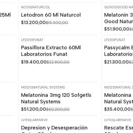
NC55
|
NATURCOL
GO100
|
GOOD N
-15%
OFF
-15%
OFF
 25Ml
Letodron 60 Ml Naturcol
Melatonin 
Good Natur
$13.200,00
$15.500,00
$51.900,00
$
LF205
|
FUNAT
LF210
|
FUNAT
-15%
OFF
-15%
OFF
Passiflora Extracto 60Ml
Passycalm 
Laboratorios Funat
Laboratorio
$19.400,00
$21.300,00
$22.800,00
$
MS120
|
NATURAL SYSTEMS
MS125
|
NATURAL 
-15%
OFF
-15%
OFF
Melatonina 3mg 120 Sofgetls
Melatonina
Natural Systems
Natural Sy
$51.200,00
$35.400,00
$60.200,00
$
LV55
|
LABFARVE
LV110
|
LABFARVE
-15%
OFF
-15%
OFF
Depresion y Desesperación
Rescate Ese
Agotado