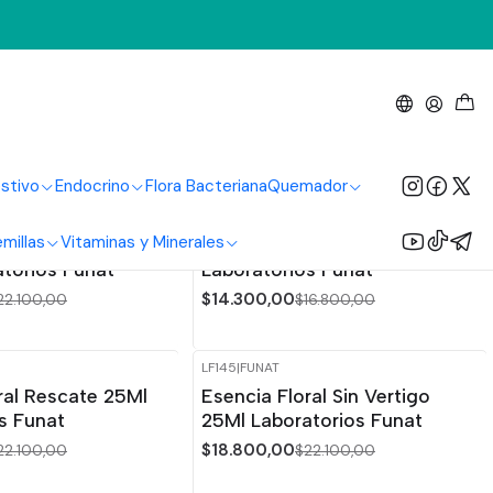
stivo
Endocrino
Flora Bacteriana
Quemador
LF245
|
FUNAT
-15%
OFF
millas
Vitaminas y Minerales
ral Dulces Sueños
Valeriana Extracto 60 Ml
torios Funat
Laboratorios Funat
$14.300,00
22.100,00
$16.800,00
LF145
|
FUNAT
-15%
OFF
ral Rescate 25Ml
Esencia Floral Sin Vertigo
s Funat
25Ml Laboratorios Funat
$18.800,00
22.100,00
$22.100,00