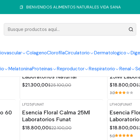
Inicio
Sistema Endocrino
Melatonina
BIENVENIDOS ALIMENTOS NATURALES VIDA SANA
Melatonina
iovascular
Colageno
Clorofila
Circulatorio
Dermatologico
Dige
NA260
|
NATURFAR
LF110
|
FUNAT
-15%
OFF
-15%
OFF
io
Melatonina
Proteinas
Reproductor
Respiratorio
Renal
Se
Valepass Forte Et 60 Ml
Esencia Flo
Laboratorios Naturfar
25Ml Labora
$21.300,00
$18.800,00
$25.100,00
$
3.0
LF125
|
FUNAT
LF140
|
FUNAT
-15%
OFF
-15%
OFF
to 60
Esencia Floral Calma 25Ml
Esencia Flo
Laboratorios Funat
Laboratorio
$18.800,00
$18.800,00
$22.100,00
$
5.0