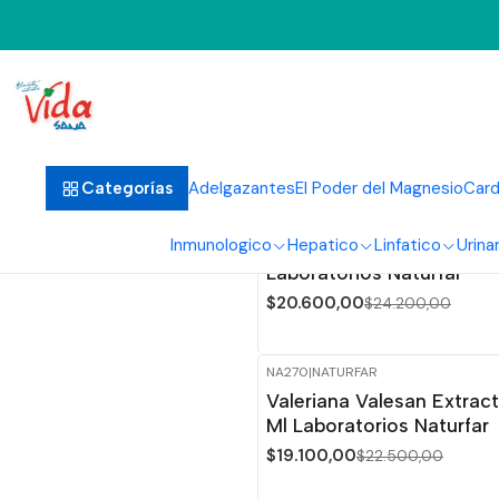
Adelgazantes
El Poder del Magnesio
Card
Categorías
NA255
|
NATURFAR
-15%
OFF
Inmunologico
Hepatico
Linfatico
Urinar
Valepass Extracto 60 Ml
Laboratorios Naturfar
$20.600,00
$24.200,00
NA270
|
NATURFAR
-15%
OFF
Valeriana Valesan Extrac
Ml Laboratorios Naturfar
$19.100,00
$22.500,00