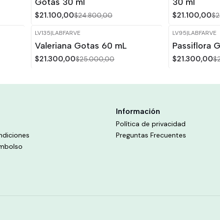
Gotas 30 ml
30 ml
$21.100,00
$21.100,00
$24.800,00
$2
LV135
|
LABFARVE
LV95
|
LABFARVE
-15%
OFF
-15%
OFF
Valeriana Gotas 60 mL
Passiflora 
$21.300,00
$21.300,00
$25.000,00
$
Información
Política de privacidad
ndiciones
Preguntas Frecuentes
embolso