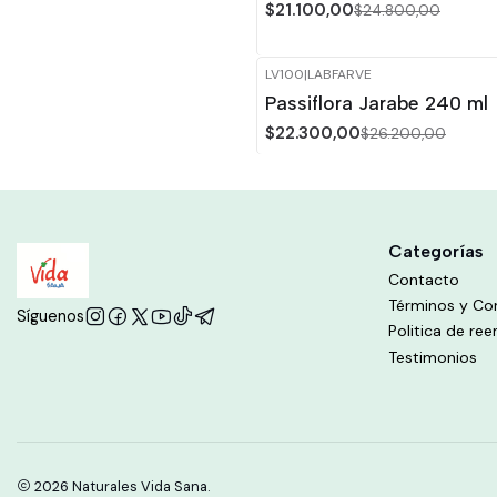
$21.100,00
$24.800,00
LV100
|
LABFARVE
-15%
OFF
Passiflora Jarabe 240 ml
$22.300,00
$26.200,00
Categorías
Contacto
Términos y Co
Síguenos
Politica de re
Testimonios
2026 Naturales Vida Sana.