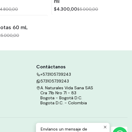
ml
$4.300,00
4.800,00
$5.000,00
Gotas 60 mL
25.000,00
Contáctanos
+573105739243
573105739243
A. Naturales Vida Sana SAS
Cra 71b Nro 71 - 83
Bogota - Bogotá D.C.
Bogota D.C. - Colombia
Envíanos un mensaje de