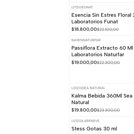
LF150
|
FUNAT
-15%
OFF
Esencia Sin Estres Floral
Laboratorios Funat
$18.800,00
$22.100,00
NA185
|
NATURFAR
-15%
OFF
Passiflora Extracto 60 Ml
Laboratorios Naturfar
$19.000,00
$22.300,00
LS120
|
SEA NATURAL
-15%
OFF
Kalma Bebida 360Ml Sea
Natural
$19.800,00
$23.300,00
LV120
|
LABFARVE
-15%
OFF
Stess Gotas 30 ml