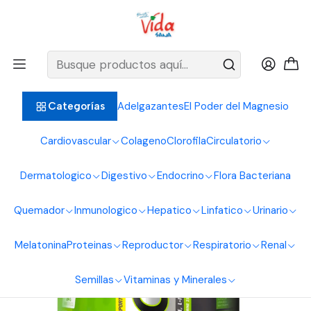
BIENVENIDOS ALIMENTOS NATURALES VIDA SANA
Inicio
Proteinas
Aminoacidos
Aminoacidos Bcaas 192G Healthy Sports
Adelgazantes
El Poder del Magnesio
Categorías
Cardiovascular
Colageno
Clorofila
Circulatorio
Dermatologico
Digestivo
Endocrino
Flora Bacteriana
Quemador
Inmunologico
Hepatico
Linfatico
Urinario
Melatonina
Proteinas
Reproductor
Respiratorio
Renal
Semillas
Vitaminas y Minerales