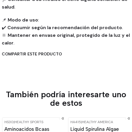
salud
.
📌
Modo de uso
:
✔️
Consumir según la recomendación del producto
.
🔆
Mantener en envase original, protegido de la luz y el
calor
.
COMPARTIR ESTE PRODUCTO
También podría interesarte uno
de estos
HS30
|
HEALTHY SPORTS
HA415
|
HEALTHY AMERICA
-15%
OFF
-15%
OFF
Aminoacidos Bcaas
Liquid Spirulina Algae