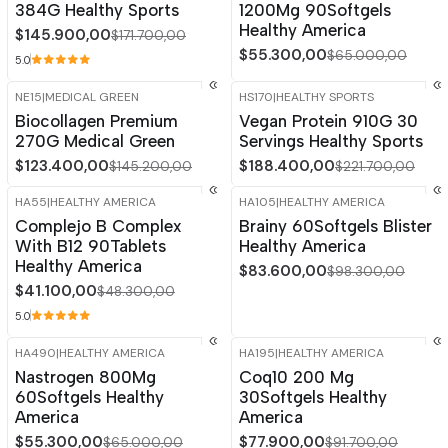
384G Healthy Sports
1200Mg 90Softgels
Healthy America
$145.900,00
$171.700,00
$55.300,00
$65.000,00
5.0
NE15
|
MEDICAL GREEN
HS170
|
HEALTHY SPORTS
-15%
OFF
-15%
OFF
Biocollagen Premium
Vegan Protein 910G 30
270G Medical Green
Servings Healthy Sports
$123.400,00
$188.400,00
$145.200,00
$221.700,00
HA55
|
HEALTHY AMERICA
HA105
|
HEALTHY AMERICA
-15%
OFF
-15%
OFF
Complejo B Complex
Brainy 60Softgels Blister
With B12 90Tablets
Healthy America
Healthy America
$83.600,00
$98.300,00
$41.100,00
$48.300,00
5.0
HA490
|
HEALTHY AMERICA
HA195
|
HEALTHY AMERICA
-15%
OFF
-15%
OFF
Nastrogen 800Mg
Coq10 200 Mg
60Softgels Healthy
30Softgels Healthy
America
America
$55.300,00
$77.900,00
$65.000,00
$91.700,00