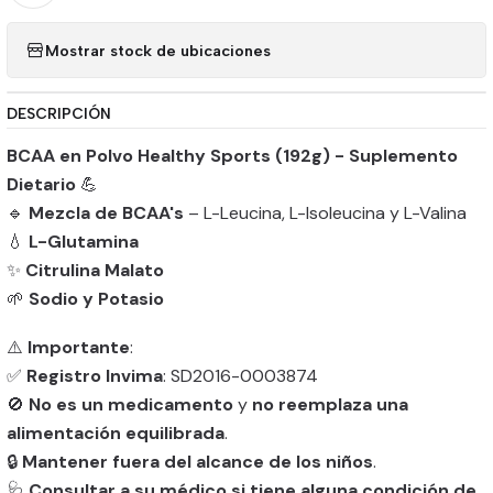
Mostrar stock de ubicaciones
DESCRIPCIÓN
BCAA en Polvo Healthy Sports (192g) - Suplemento
Dietario
💪
🔹
Mezcla de BCAA's
– L-Leucina, L-Isoleucina y L-Valina
💧
L-Glutamina
✨
Citrulina Malato
🌱
Sodio y Potasio
⚠️
Importante
:
✅
Registro Invima
: SD2016-0003874
🚫
No es un medicamento
y
no reemplaza una
alimentación equilibrada
.
🔒
Mantener fuera del alcance de los niños
.
🩺
Consultar a su médico si tiene alguna condición de