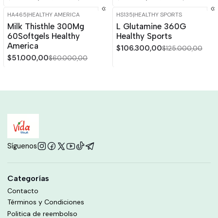
HA465
|
HEALTHY AMERICA
HS135
|
HEALTHY SPORTS
-15%
OFF
-15%
OFF
Milk Thisthle 300Mg
L Glutamine 360G
60Softgels Healthy
Healthy Sports
America
$106.300,00
$125.000,00
$51.000,00
$60.000,00
Síguenos
Categorías
Contacto
Términos y Condiciones
Politica de reembolso