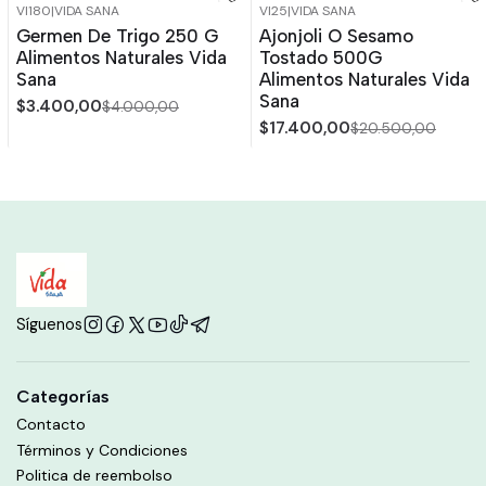
VI180
|
VIDA SANA
VI25
|
VIDA SANA
-15%
OFF
-15%
OFF
Germen De Trigo 250 G
Ajonjoli O Sesamo
Agotado
Alimentos Naturales Vida
Tostado 500G
Sana
Alimentos Naturales Vida
Sana
$3.400,00
$4.000,00
$17.400,00
$20.500,00
Síguenos
Categorías
Contacto
Términos y Condiciones
Politica de reembolso