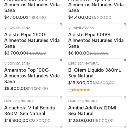
Alimentos Naturales Vida
Alimentos Naturales Vida
Sana
Sana
$4.100,00
$4.400,00
$4.800,00
$5.200,00
VI40
|
VIDA SANA
VI45
|
VIDA SANA
-14%
OFF
-15%
OFF
Alpiste Pepa 250G
Alpiste Pepa 500G
Alimentos Naturales Vida
Alimentos Naturales Vida
Sana
Sana
$3.700,00
$6.100,00
$4.300,00
$7.200,00
VI50
|
VIDA SANA
LS45
|
SEA NATURAL
-15%
OFF
-15%
OFF
Amaranto Pop 100G
Bi Ofem Liquido 360mL
Alimentos Naturales Vida
Sea Natural
Sana
$19.800,00
$23.300,00
$8.800,00
$10.300,00
5.0
LS20
|
SEA NATURAL
LS30
|
SEA NATURAL
-15%
OFF
-15%
OFF
Alcachofa Vital Bebida
Amibid Adultos 120Ml
360Ml Sea Natural
Sea Natural
$19.800,00
$12.800,00
$23.300,00
$15.000,00