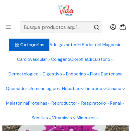
BIENVENIDOS ALIMENTOS NATURALES VIDA SANA
Inicio
Semillas
Frutos Secos
Anis Pepa 30G Alimentos Naturales Vida Sana
Adelgazantes
El Poder del Magnesio
Categorías
Cardiovascular
Colageno
Clorofila
Circulatorio
Dermatologico
Digestivo
Endocrino
Flora Bacteriana
Quemador
Inmunologico
Hepatico
Linfatico
Urinario
Melatonina
Proteinas
Reproductor
Respiratorio
Renal
Semillas
Vitaminas y Minerales