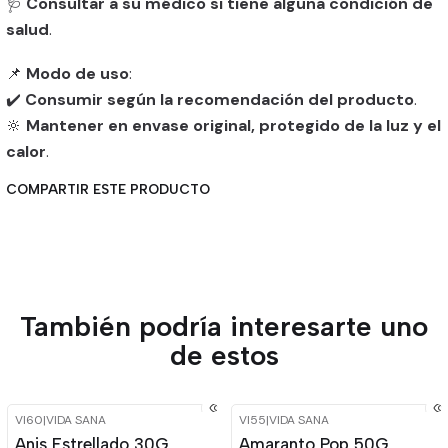
🩺
Consultar a su médico si tiene alguna condición de
salud
.
📌
Modo de uso
:
✔️
Consumir según la recomendación del producto
.
🔆
Mantener en envase original, protegido de la luz y el
calor
.
COMPARTIR ESTE PRODUCTO
También podría interesarte uno
de estos
VI60
|
VIDA SANA
VI55
|
VIDA SANA
-15%
OFF
-15%
OFF
Anis Estrellado 30G
Amaranto Pop 50G