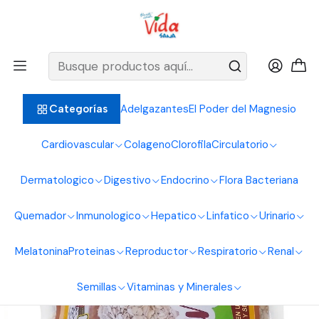
BIENVENIDOS ALIMENTOS NATURALES VIDA SANA
Inicio
Sistema Digestivo
Fibras
Avena En Hojuelas 500G Alimentos Naturales Vida Sana
Adelgazantes
El Poder del Magnesio
Categorías
Cardiovascular
Colageno
Clorofila
Circulatorio
Dermatologico
Digestivo
Endocrino
Flora Bacteriana
Quemador
Inmunologico
Hepatico
Linfatico
Urinario
Melatonina
Proteinas
Reproductor
Respiratorio
Renal
Semillas
Vitaminas y Minerales