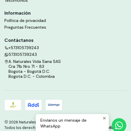
Testimonios
Información
Política de privacidad
Preguntas Frecuentes
Contáctanos
+573105739243
573105739243
A. Naturales Vida Sana SAS
Cra 71b Nro 71 - 83
Bogota - Bogotá D.C.
Bogota D.C. - Colombia
Envíanos un mensaje de
2026 Naturales Vida Sana.
WhatsApp
Todos los derechos reservados.
Desarrollado por Jumpseller
.