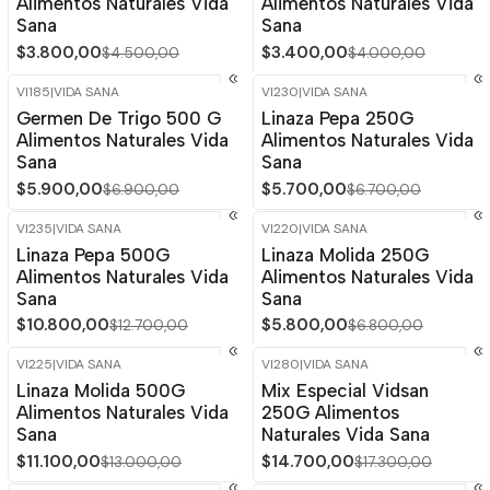
Alimentos Naturales Vida
Alimentos Naturales Vida
Sana
Sana
$3.800,00
$3.400,00
$4.500,00
$4.000,00
VI185
|
VIDA SANA
VI230
|
VIDA SANA
-14%
OFF
-15%
OFF
Germen De Trigo 500 G
Linaza Pepa 250G
Agotado
Alimentos Naturales Vida
Alimentos Naturales Vida
Sana
Sana
$5.900,00
$5.700,00
$6.900,00
$6.700,00
VI235
|
VIDA SANA
VI220
|
VIDA SANA
-15%
OFF
-15%
OFF
Linaza Pepa 500G
Linaza Molida 250G
Alimentos Naturales Vida
Alimentos Naturales Vida
Sana
Sana
$10.800,00
$5.800,00
$12.700,00
$6.800,00
VI225
|
VIDA SANA
VI280
|
VIDA SANA
-15%
OFF
-15%
OFF
Linaza Molida 500G
Mix Especial Vidsan
Alimentos Naturales Vida
250G Alimentos
Sana
Naturales Vida Sana
$11.100,00
$14.700,00
$13.000,00
$17.300,00