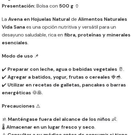
Presentación:
Bolsa con
500 g
🏺
La
Avena en Hojuelas Natural
de
Alimentos Naturales
Vida Sana
es una opción nutritiva y versátil para un
desayuno saludable, rica en
fibra, proteínas y minerales
esenciales
.
Modo de uso
📌
✔️
Preparar con leche, agua o bebidas vegetales
🥛.
✔️
Agregar a batidos, yogur, frutas o cereales
🍓🥣.
✔️
Utilizar en recetas de galletas, pancakes o barras
energéticas
🍪🥞.
Precauciones
⚠️
🚸
Manténgase fuera del alcance de los niños
👶.
🌡️
Almacenar en un lugar fresco y seco
.
⚠️
Consultar a su médico antes de consumir si tiene