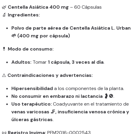
🌿
Centella Asiática 400 mg
– 60 Cápsulas
🔬
Ingredientes:
Polvo de parte aérea de Centella Asiática L. Urban
🌱 (400 mg por cápsula)
💊
Modo de consumo:
Adultos:
Tomar
1 cápsula, 3 veces al día
.
⚠️
Contraindicaciones y advertencias:
Hipersensibilidad
a los componentes de la planta.
No consumir en embarazo ni lactancia 🤰🚫
.
Uso terapéutico:
Coadyuvante en el tratamiento de
venas varicosas 🦵, insuficiencia venosa crónica y
úlceras gástricas
.
📜
Registro Invima:
PFM2016-0002543