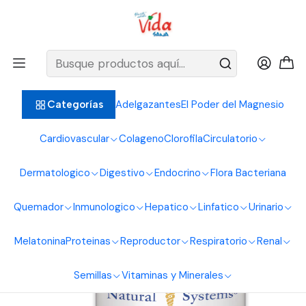
BIENVENIDOS ALIMENTOS NATURALES VIDA SANA
Inicio
Sistema Circulatorio
Venas Varices
Centella Asiatica 400 mg Natural Systems
Adelgazantes
El Poder del Magnesio
Categorías
Cardiovascular
Colageno
Clorofila
Circulatorio
Dermatologico
Digestivo
Endocrino
Flora Bacteriana
Quemador
Inmunologico
Hepatico
Linfatico
Urinario
Melatonina
Proteinas
Reproductor
Respiratorio
Renal
Semillas
Vitaminas y Minerales