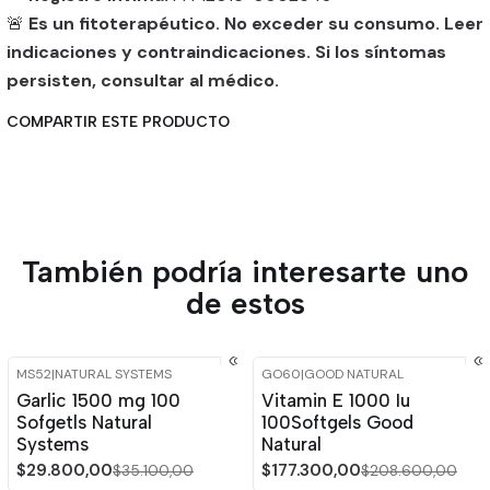
🚨
Es un fitoterapéutico. No exceder su consumo. Leer
indicaciones y contraindicaciones. Si los síntomas
persisten, consultar al médico.
COMPARTIR ESTE PRODUCTO
También podría interesarte uno
de estos
MS52
|
NATURAL SYSTEMS
GO60
|
GOOD NATURAL
-15%
OFF
-15%
OFF
Garlic 1500 mg 100
Vitamin E 1000 Iu
Sofgetls Natural
100Softgels Good
Systems
Natural
$29.800,00
$177.300,00
$35.100,00
$208.600,00