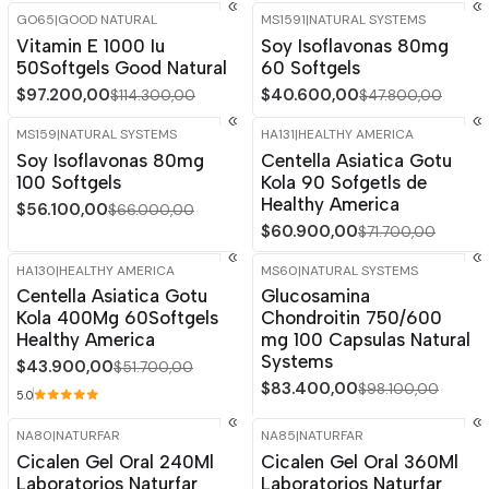
GO65
|
GOOD NATURAL
MS1591
|
NATURAL SYSTEMS
-15%
OFF
-15%
OFF
Vitamin E 1000 Iu
Soy Isoflavonas 80mg
50Softgels Good Natural
60 Softgels
$97.200,00
$40.600,00
$114.300,00
$47.800,00
MS159
|
NATURAL SYSTEMS
HA131
|
HEALTHY AMERICA
-15%
OFF
-15%
OFF
Soy Isoflavonas 80mg
Centella Asiatica Gotu
100 Softgels
Kola 90 Sofgetls de
Healthy America
$56.100,00
$66.000,00
$60.900,00
$71.700,00
HA130
|
HEALTHY AMERICA
MS60
|
NATURAL SYSTEMS
-15%
OFF
-15%
OFF
Centella Asiatica Gotu
Glucosamina
Agotado
Kola 400Mg 60Softgels
Chondroitin 750/600
Healthy America
mg 100 Capsulas Natural
Systems
$43.900,00
$51.700,00
$83.400,00
$98.100,00
5.0
NA80
|
NATURFAR
NA85
|
NATURFAR
-15%
OFF
-15%
OFF
Cicalen Gel Oral 240Ml
Cicalen Gel Oral 360Ml
Laboratorios Naturfar
Laboratorios Naturfar