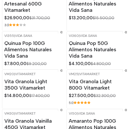
Artesanal 600G
Alimentos Naturales
Vitamarket
Vida Sana
$26.900,00
$13.200,00
$31.700,00
$15.500,00
3.0
VI355
|
VIDA SANA
VI360
|
VIDA SANA
-15%
OFF
-15%
OFF
Quinua Pop 100G
Quinua Pop 50G
Agotado
Alimentos Naturales
Alimentos Naturales
Vida Sana
Vida Sana
$7.800,00
$4.100,00
$9.200,00
$4.800,00
VM20
|
VITAMARKET
VM25
|
VITAMARKET
-15%
OFF
-15%
OFF
Vita Granola Light
Vita Granola Light
350G Vitamarket
800G Vitamarket
$14.800,00
$27.500,00
$17.400,00
$32.300,00
5.0
VM30
|
VITAMARKET
VI50
|
VIDA SANA
-15%
OFF
-15%
OFF
Vita Granola Vainilla
Amaranto Pop 100G
450G Vitamarket
Alimentos Naturales