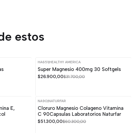
de estos
HA651
|
HEALTHY AMERICA
-15%
OFF
as
Super Magnesio 400mg 30 Softgels
$26.900,00
$31.700,00
NA90
|
NATURFAR
-15%
OFF
mina E,
Cloruro Magnesio Colageno Vitamina
col
C 90Capsulas Laboratorios Naturfar
$51.300,00
$60.300,00