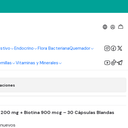
s
y Biotina 30 Perlas
stivo
Endocrino
Flora Bacteriana
Quemador
regar al Carrito
Comprar ahora
millas
Vitaminas y Minerales
 de favoritos
caciones
 200 mg + Biotina 900 mcg – 30 Cápsulas Blandas
 nuevos