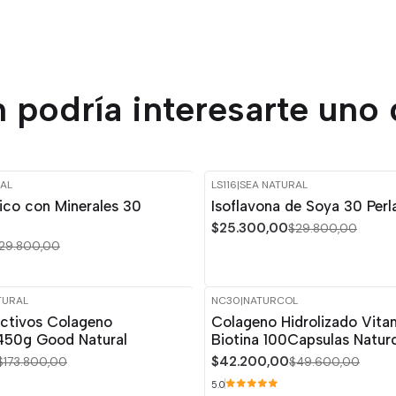
 podría interesarte uno 
AL
LS116
|
SEA NATURAL
-15%
OFF
ico con Minerales 30
Isoflavona de Soya 30 Perl
Agotado
$25.300,00
$29.800,00
29.800,00
TURAL
NC30
|
NATURCOL
-15%
OFF
octivos Colageno
Colageno Hidrolizado Vita
 450g Good Natural
Biotina 100Capsulas Natur
$42.200,00
$173.800,00
$49.600,00
5.0