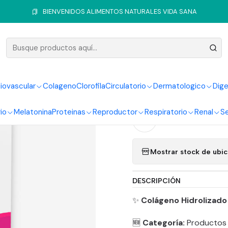
Inicio
Cabello Piel y Uñas
Colageno
Colageno y Biotina 30 Perla
BIENVENIDOS ALIMENTOS NATURALES VIDA SANA
|
Colageno 
iovascular
Colageno
Clorofila
Circulatorio
Dermatologico
Dige
Ag
Cantidad
io
Melatonina
Proteinas
Reproductor
Respiratorio
Renal
Se
Agregar a la lista
Mostrar stock de ubi
DESCRIPCIÓN
✨
Colágeno Hidrolizado
🆕
Categoría:
Productos