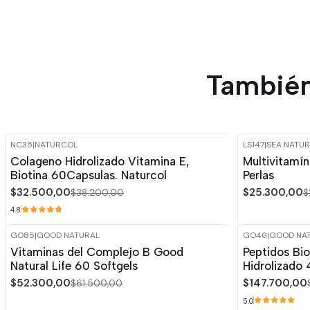
También
NC35
|
NATURCOL
LS147
|
SEA NATUR
-15%
OFF
-15%
OFF
Colageno Hidrolizado Vitamina E,
Multivitamín
Biotina 60Capsulas. Naturcol
Perlas
$32.500,00
$25.300,00
$38.200,00
$
4.8
GO85
|
GOOD NATURAL
GO46
|
GOOD NA
-15%
OFF
-15%
OFF
Vitaminas del Complejo B Good
Peptidos Bi
Natural Life 60 Softgels
Hidrolizado
$52.300,00
$147.700,00
$61.500,00
5.0