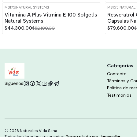
MS175
|
NATURAL SYSTEMS
MS155
|
NATURAL
-15%
OFF
-15%
OFF
Vitamina A Plus Vitmina E 100 Sofgetls
Resveratrol
Natural Systems
Capsulas Na
$44.300,00
$79.600,00
$52.100,00
$
Categorías
Contacto
Términos y Co
Síguenos
Politica de re
Testimonios
2026 Naturales Vida Sana.
Todos los derechos reservados.
Desarrollado por Jumpseller
.