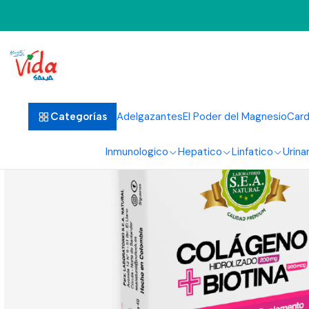
Adelgazantes
El Poder del Magnesio
Card
Categorías
Inmunologico
Hepatico
Linfatico
Urinar