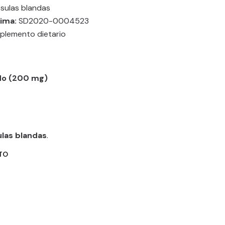
sulas blandas
vima:
SD2020-0004523
plemento dietario
do (200 mg)
las blandas
.
TO