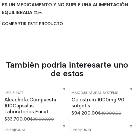
ES UN MEDICAMENTO Y NO SUPLE UNA ALIMENTACIÓN
EQUILIBRADA
⚖️🥗.
COMPARTIR ESTE PRODUCTO
También podría interesarte uno
de estos
LF15
|
FUNAT
MS1003
|
NATURAL SYSTEMS
-15%
OFF
-15%
OFF
Alcachofa Compuesta
Colostrum 1000mg 90
100Capsulas
sofgetls
Laboratorios Funat
$94.200,00
$110.800,00
$33.700,00
$39.600,00
LF158
|
FUNAT
LF95
|
FUNAT
-15%
OFF
-15%
OFF