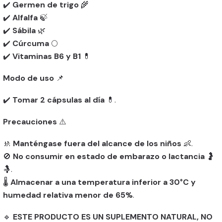
✔️
Germen de trigo
🌾
✔️
Alfalfa
🍃
✔️
Sábila
🌿
✔️
Cúrcuma
🌕
✔️
Vitaminas B6 y B1
💊
Modo de uso
📌
✔️
Tomar 2 cápsulas al día
💊.
Precauciones
⚠️
🚸
Manténgase fuera del alcance de los niños
👶.
🚫
No consumir en estado de embarazo o lactancia
🤰
🤱.
🌡️
Almacenar a una temperatura inferior a 30°C y
humedad relativa menor de 65%
.
🔹
ESTE PRODUCTO ES UN SUPLEMENTO NATURAL, NO