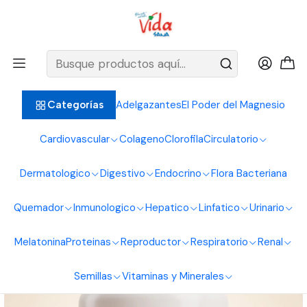
BIENVENIDOS ALIMENTOS NATURALES VIDA SANA
Inicio
Sistema Digestivo
Fibras
Max Col- ON Naturasol 60 Capsulas
Adelgazantes
El Poder del Magnesio
Categorías
Cardiovascular
Colageno
Clorofila
Circulatorio
Dermatologico
Digestivo
Endocrino
Flora Bacteriana
Quemador
Inmunologico
Hepatico
Linfatico
Urinario
Melatonina
Proteinas
Reproductor
Respiratorio
Renal
Semillas
Vitaminas y Minerales