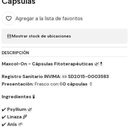
Capsulas
Agregar a la lista de favoritos
Mostrar stock de ubicaciones
DESCRIPCIÓN
Maxcol-On - Cápsulas Fitoterapéuticas
🌿💊
Registro Sanitario INVIMA:
📜
SD2015-0003583
Presentación:
Frasco con 6
0 cápsulas
🏺
Ingredientes
🧪
✔️
Psyllium
🌿
✔️
Linaza
🌾
✔️
Anís
🌱