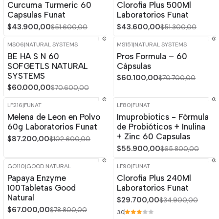
Curcuma Turmeric 60
Clorofia Plus 500Ml
Capsulas Funat
Laboratorios Funat
$43.900,00
$43.600,00
$51.600,00
$51.300,00
MS06
|
NATURAL SYSTEMS
MS151
|
NATURAL SYSTEMS
-15%
OFF
-15%
OFF
BE HA S N 60
Pros Formula – 60
SOFGETLS NATURAL
Cápsulas
SYSTEMS
$60.100,00
$70.700,00
$60.000,00
$70.600,00
LF216
|
FUNAT
LF80
|
FUNAT
-15%
OFF
-15%
OFF
Melena de Leon en Polvo
Imuprobiotics - Fórmula
60g Laboratorios Funat
de Probióticos + Inulina
+ Zinc 60 Capsulas
$87.200,00
$102.600,00
$55.900,00
$65.800,00
GO110
|
GOOD NATURAL
LF90
|
FUNAT
-15%
OFF
-15%
OFF
Papaya Enzyme
Clorofia Plus 240Ml
100Tabletas Good
Laboratorios Funat
Natural
$29.700,00
$34.900,00
$67.000,00
$78.800,00
3.0