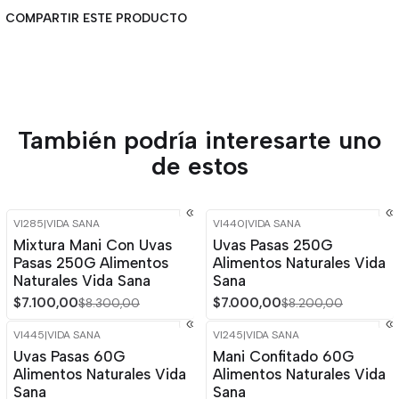
COMPARTIR ESTE PRODUCTO
También podría interesarte uno
de estos
VI285
|
VIDA SANA
VI440
|
VIDA SANA
-14%
OFF
-15%
OFF
Mixtura Mani Con Uvas
Uvas Pasas 250G
Pasas 250G Alimentos
Alimentos Naturales Vida
Naturales Vida Sana
Sana
$7.100,00
$7.000,00
$8.300,00
$8.200,00
VI445
|
VIDA SANA
VI245
|
VIDA SANA
-13%
OFF
-13%
OFF
Uvas Pasas 60G
Mani Confitado 60G
Alimentos Naturales Vida
Alimentos Naturales Vida
Sana
Sana