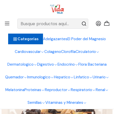
BIENVENIDOS ALIMENTOS NATURALES VIDA SANA
Inicio
Semillas
Frutos Secos
Mixtura Mani Con Uvas Pasas 60G Alimentos Naturales Vida
Sana
Adelgazantes
El Poder del Magnesio
Categorías
Cardiovascular
Colageno
Clorofila
Circulatorio
Dermatologico
Digestivo
Endocrino
Flora Bacteriana
Quemador
Inmunologico
Hepatico
Linfatico
Urinario
Melatonina
Proteinas
Reproductor
Respiratorio
Renal
Semillas
Vitaminas y Minerales