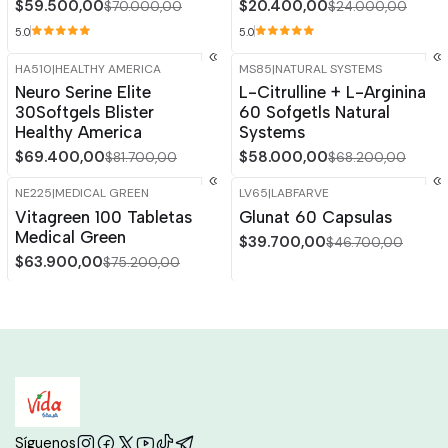
$59.500,00
$20.400,00
$70.000,00
$24.000,00
5.0
5.0
HA510
|
HEALTHY AMERICA
MS85
|
NATURAL SYSTEMS
-15%
OFF
-15%
OFF
Neuro Serine Elite
L-Citrulline + L-Arginina
30Softgels Blister
60 Sofgetls Natural
Healthy America
Systems
$69.400,00
$58.000,00
$81.700,00
$68.200,00
NE225
|
MEDICAL GREEN
LV65
|
LABFARVE
-15%
OFF
-15%
OFF
Vitagreen 100 Tabletas
Glunat 60 Capsulas
Agotado
Medical Green
$39.700,00
$46.700,00
$63.900,00
$75.200,00
Síguenos