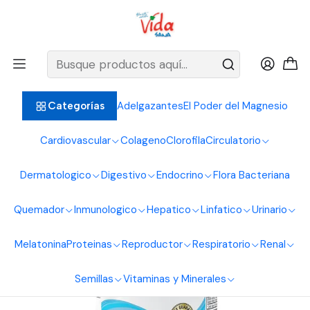
BIENVENIDOS ALIMENTOS NATURALES VIDA SANA
Inicio
Sistema Renal
Pancreas
Natsulin 60Softgels Healthy America
Adelgazantes
El Poder del Magnesio
Categorías
Cardiovascular
Colageno
Clorofila
Circulatorio
Dermatologico
Digestivo
Endocrino
Flora Bacteriana
Quemador
Inmunologico
Hepatico
Linfatico
Urinario
Melatonina
Proteinas
Reproductor
Respiratorio
Renal
Semillas
Vitaminas y Minerales