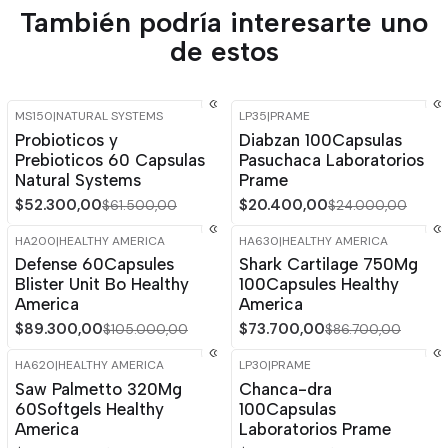
También podría interesarte uno
de estos
MS150
|
NATURAL SYSTEMS
LP35
|
PRAME
-15%
OFF
-15%
OFF
Probioticos y
Diabzan 100Capsulas
Prebioticos 60 Capsulas
Pasuchaca Laboratorios
Natural Systems
Prame
$52.300,00
$20.400,00
$61.500,00
$24.000,00
HA200
|
HEALTHY AMERICA
HA630
|
HEALTHY AMERICA
-15%
OFF
-15%
OFF
Defense 60Capsules
Shark Cartilage 750Mg
Blister Unit Bo Healthy
100Capsules Healthy
America
America
$89.300,00
$73.700,00
$105.000,00
$86.700,00
HA620
|
HEALTHY AMERICA
LP30
|
PRAME
-15%
OFF
-15%
OFF
Saw Palmetto 320Mg
Chanca-dra
60Softgels Healthy
100Capsulas
America
Laboratorios Prame