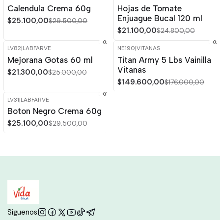
-15%
OFF
-15%
OFF
Calendula Crema 60g
Hojas de Tomate
Enjuague Bucal 120 ml
$25.100,00
$29.500,00
$21.100,00
$24.800,00
LV82
|
LABFARVE
NE190
|
VITANAS
-15%
OFF
-15%
OFF
Mejorana Gotas 60 ml
Titan Army 5 Lbs Vainilla
Agotado
Agotado
Vitanas
$21.300,00
$25.000,00
$149.600,00
$176.000,00
LV31
|
LABFARVE
-15%
OFF
Boton Negro Crema 60g
$25.100,00
$29.500,00
Síguenos