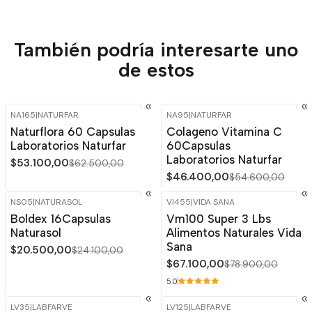
También podría interesarte uno
de estos
NA165
|
NATURFAR
NA95
|
NATURFAR
-15%
OFF
-15%
OFF
Naturflora 60 Capsulas
Colageno Vitamina C
Laboratorios Naturfar
60Capsulas
Laboratorios Naturfar
$53.100,00
$62.500,00
$46.400,00
$54.600,00
NS05
|
NATURASOL
VI455
|
VIDA SANA
-15%
OFF
-15%
OFF
Boldex 16Capsulas
Vm100 Super 3 Lbs
Naturasol
Alimentos Naturales Vida
Sana
$20.500,00
$24.100,00
$67.100,00
$78.900,00
5.0
LV35
|
LABFARVE
LV125
|
LABFARVE