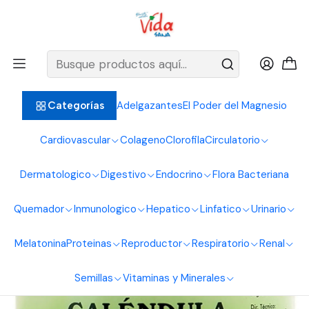
BIENVENIDOS ALIMENTOS NATURALES VIDA SANA
Inicio
Dermatologico
Cicatrizante
Pomada De Calendula 50G Laboratorios Naturfar
Adelgazantes
El Poder del Magnesio
Categorías
Cardiovascular
Colageno
Clorofila
Circulatorio
Dermatologico
Digestivo
Endocrino
Flora Bacteriana
Quemador
Inmunologico
Hepatico
Linfatico
Urinario
Melatonina
Proteinas
Reproductor
Respiratorio
Renal
Semillas
Vitaminas y Minerales