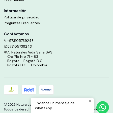
Información
Política de privacidad
Preguntas Frecuentes
Contáctanos
+573105739243
573105739243
A. Naturales Vida Sana SAS
Cra 71b Nro 71 - 83
Bogota - Bogotá D.C.
Bogota D.C. - Colombia
Envíanos un mensaje de
2026 Naturales Vida Sana.
WhatsApp
Todos los derechos reservados.
Desarrollado por Jumpseller
.