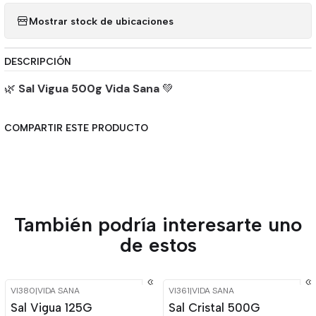
Mostrar stock de ubicaciones
DESCRIPCIÓN
🌿
Sal Vigua 500g Vida Sana
💚
COMPARTIR ESTE PRODUCTO
También podría interesarte uno
de estos
VI380
|
VIDA SANA
VI361
|
VIDA SANA
-18%
OFF
-15%
OFF
Sal Vigua 125G
Sal Cristal 500G
Agotado
Agotado