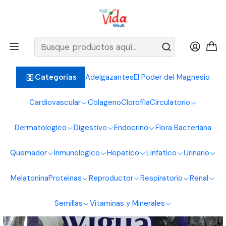
BIENVENIDOS ALIMENTOS NATURALES VIDA SANA
Inicio
Sal
Sal Vigua 500G Alimentos Naturales Vida Sana
Adelgazantes
El Poder del Magnesio
Categorías
Cardiovascular
Colageno
Clorofila
Circulatorio
Dermatologico
Digestivo
Endocrino
Flora Bacteriana
Quemador
Inmunologico
Hepatico
Linfatico
Urinario
Melatonina
Proteinas
Reproductor
Respiratorio
Renal
Semillas
Vitaminas y Minerales