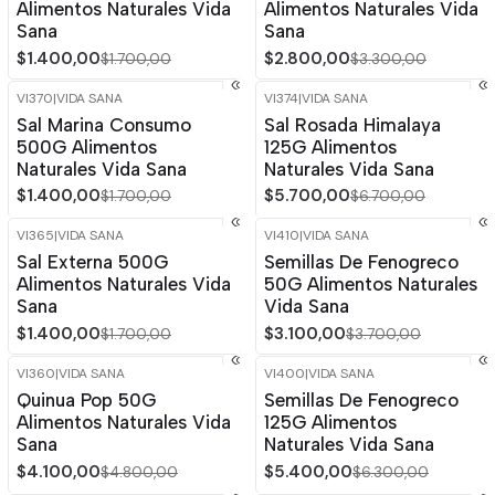
Alimentos Naturales Vida
Alimentos Naturales Vida
Sana
Sana
$1.400,00
$2.800,00
$1.700,00
$3.300,00
VI370
|
VIDA SANA
VI374
|
VIDA SANA
-18%
OFF
-15%
OFF
Sal Marina Consumo
Sal Rosada Himalaya
Agotado
500G Alimentos
125G Alimentos
Naturales Vida Sana
Naturales Vida Sana
$1.400,00
$5.700,00
$1.700,00
$6.700,00
VI365
|
VIDA SANA
VI410
|
VIDA SANA
-18%
OFF
-16%
OFF
Sal Externa 500G
Semillas De Fenogreco
Agotado
Agotado
Alimentos Naturales Vida
50G Alimentos Naturales
Sana
Vida Sana
$1.400,00
$3.100,00
$1.700,00
$3.700,00
VI360
|
VIDA SANA
VI400
|
VIDA SANA
-15%
OFF
-14%
OFF
Quinua Pop 50G
Semillas De Fenogreco
Alimentos Naturales Vida
125G Alimentos
Sana
Naturales Vida Sana
$4.100,00
$5.400,00
$4.800,00
$6.300,00