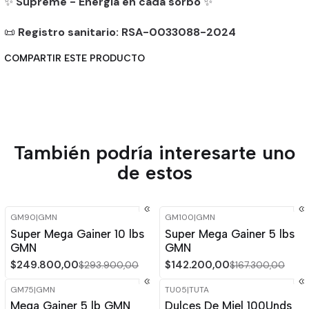
✨
Supreme - Energía en cada sorbo
✨
📜
Registro sanitario:
RSA-0033088-2024
COMPARTIR ESTE PRODUCTO
También podría interesarte uno
de estos
GM90
|
GMN
GM100
|
GMN
-15%
OFF
-15%
OFF
Super Mega Gainer 10 lbs
Super Mega Gainer 5 lbs
GMN
GMN
$249.800,00
$142.200,00
$293.900,00
$167.300,00
GM75
|
GMN
TU05
|
TUTA
-15%
OFF
-15%
OFF
Mega Gainer 5 lb GMN
Dulces De Miel 100Unds