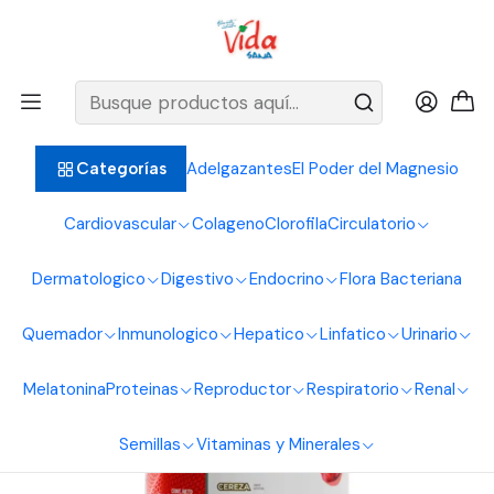
BIENVENIDOS ALIMENTOS NATURALES VIDA SANA
Inicio
Proteinas
Creatina
Supreme Pre-Entreno 600 G Gmn
Adelgazantes
El Poder del Magnesio
Categorías
Cardiovascular
Colageno
Clorofila
Circulatorio
Dermatologico
Digestivo
Endocrino
Flora Bacteriana
Quemador
Inmunologico
Hepatico
Linfatico
Urinario
Melatonina
Proteinas
Reproductor
Respiratorio
Renal
Semillas
Vitaminas y Minerales