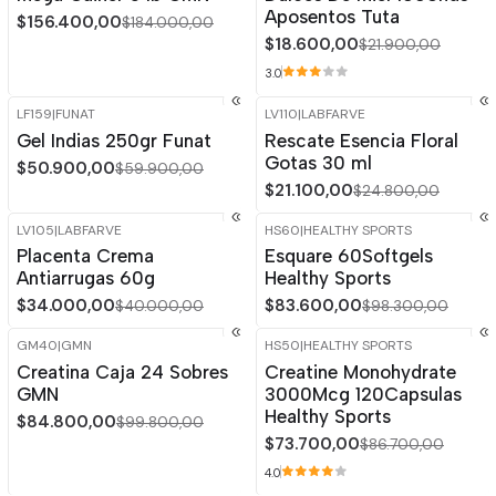
Aposentos Tuta
$156.400,00
$184.000,00
$18.600,00
$21.900,00
3.0
LF159
|
FUNAT
LV110
|
LABFARVE
-15%
OFF
-15%
OFF
Gel Indias 250gr Funat
Rescate Esencia Floral
Gotas 30 ml
$50.900,00
$59.900,00
$21.100,00
$24.800,00
LV105
|
LABFARVE
HS60
|
HEALTHY SPORTS
-15%
OFF
-15%
OFF
Placenta Crema
Esquare 60Softgels
Antiarrugas 60g
Healthy Sports
$34.000,00
$83.600,00
$40.000,00
$98.300,00
GM40
|
GMN
HS50
|
HEALTHY SPORTS
-15%
OFF
-15%
OFF
Creatina Caja 24 Sobres
Creatine Monohydrate
GMN
3000Mcg 120Capsulas
Healthy Sports
$84.800,00
$99.800,00
$73.700,00
$86.700,00
4.0