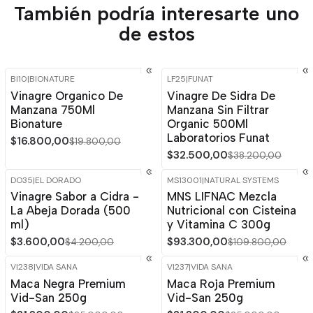
También podría interesarte uno
de estos
BI10
|
BIONATURE
LF25
|
FUNAT
-15%
OFF
-15%
OFF
Vinagre Organico De
Vinagre De Sidra De
Manzana 750Ml
Manzana Sin Filtrar
Bionature
Organic 500Ml
Laboratorios Funat
$16.800,00
$19.800,00
$32.500,00
$38.200,00
DO35
|
EL DORADO
MS13001
|
NATURAL SYSTEMS
-14%
OFF
-15%
OFF
Vinagre Sabor a Cidra -
MNS LIFNAC Mezcla
La Abeja Dorada (500
Nutricional con Cisteina
ml)
y Vitamina C 300g
$3.600,00
$93.300,00
$4.200,00
$109.800,00
VI238
|
VIDA SANA
VI237
|
VIDA SANA
-15%
OFF
-15%
OFF
Maca Negra Premium
Maca Roja Premium
Agotado
Vid-San 250g
Vid-San 250g