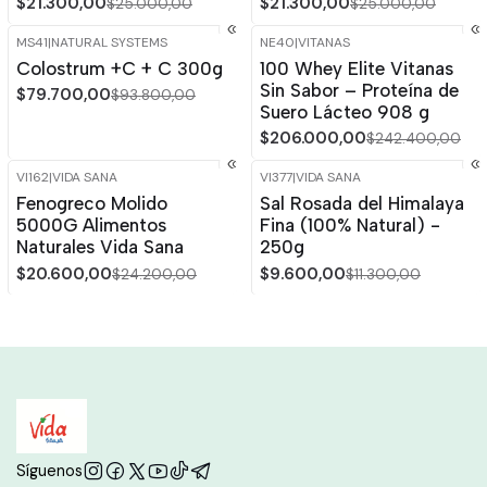
$21.300,00
$21.300,00
$25.000,00
$25.000,00
MS41
|
NATURAL SYSTEMS
NE40
|
VITANAS
-15%
OFF
-15%
OFF
Colostrum +C + C 300g
100 Whey Elite Vitanas
Sin Sabor – Proteína de
$79.700,00
$93.800,00
Suero Lácteo 908 g
$206.000,00
$242.400,00
VI162
|
VIDA SANA
VI377
|
VIDA SANA
-15%
OFF
-15%
OFF
Fenogreco Molido
Sal Rosada del Himalaya
5000G Alimentos
Fina (100% Natural) -
Naturales Vida Sana
250g
$20.600,00
$9.600,00
$24.200,00
$11.300,00
Síguenos