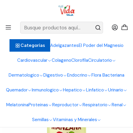
BIENVENIDOS ALIMENTOS NATURALES VIDA SANA
Inicio
Sistema Circulatorio
Vinagre
Vinagre de Manzana 100% Orgánico Milano Real — 375 c.c.
Adelgazantes
El Poder del Magnesio
Categorías
Cardiovascular
Colageno
Clorofila
Circulatorio
Dermatologico
Digestivo
Endocrino
Flora Bacteriana
Quemador
Inmunologico
Hepatico
Linfatico
Urinario
Melatonina
Proteinas
Reproductor
Respiratorio
Renal
Semillas
Vitaminas y Minerales