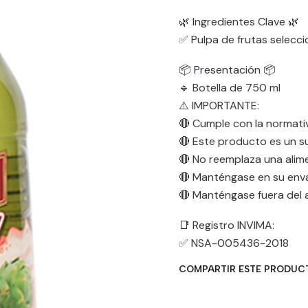
🌿 Ingredientes Clave 🌿
✅ Pulpa de frutas selecc
📦 Presentación 📦
🔹 Botella de 750 ml
⚠️ IMPORTANTE:
🔴 Cumple con la normati
🔴 Este producto es un s
🔴 No reemplaza una alim
🔴 Manténgase en su envase
🔴 Manténgase fuera del a
📑 Registro INVIMA:
✅ NSA-005436-2018
COMPARTIR ESTE PRODUC