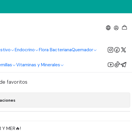
 Mer
De Premium 750Ml Car Y
stivo
Endocrino
Flora Bacteriana
Quemador
millas
Vitaminas y Minerales
regar al Carrito
Comprar ahora
 de favoritos
caciones
 Y MER🔥!