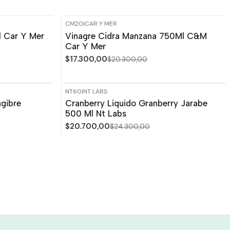
CM20
|
CAR Y MER
-15%
OFF
 Car Y Mer
Vinagre Cidra Manzana 750Ml C&M
Car Y Mer
$17.300,00
$20.300,00
NT60
|
NT LABS
-15%
OFF
gibre
Cranberry Liquido Granberry Jarabe
500 Ml Nt Labs
$20.700,00
$24.300,00