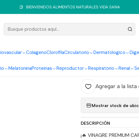
o
Sistema Circulatorio
Vinagre
Vinagre De Premium 750Ml Car Y
BIENVENIDOS ALIMENTOS NATURALES VIDA SANA
|
Vinagre 
Mer
iovascular
Colageno
Clorofila
Circulatorio
Dermatologico
Dige
io
Melatonina
Proteinas
Reproductor
Respiratorio
Renal
Se
Ag
Cantidad
Agregar a la lista
Mostrar stock de ubi
DESCRIPCIÓN
¡🔥 VINAGRE PREMIUM CAR