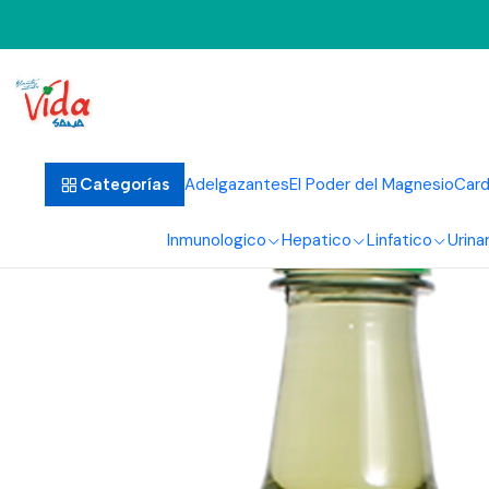
Inici
Adelgazantes
El Poder del Magnesio
Card
Categorías
Inmunologico
Hepatico
Linfatico
Urinar