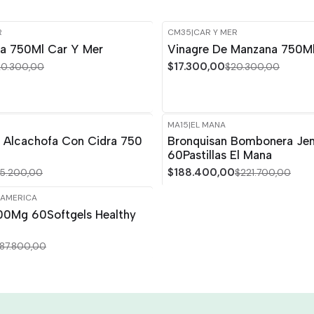
R
CM35
|
CAR Y MER
-15%
OFF
ra 750Ml Car Y Mer
Vinagre De Manzana 750Ml
$17.300,00
20.300,00
$20.300,00
MA15
|
EL MANA
-15%
OFF
 Alcachofa Con Cidra 750
Bronquisan Bombonera Jen
60Pastillas El Mana
$188.400,00
15.200,00
$221.700,00
 AMERICA
00Mg 60Softgels Healthy
87.800,00