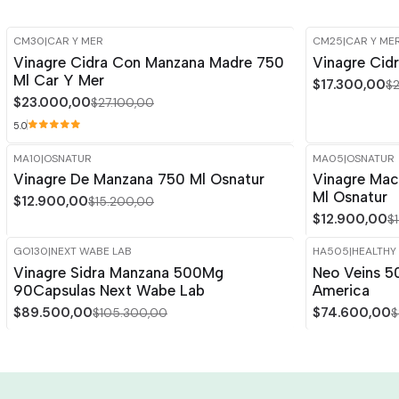
CM30
|
CAR Y MER
CM25
|
CAR Y ME
-15%
OFF
-15%
OFF
Vinagre Cidra Con Manzana Madre 750
Vinagre Cid
Ml Car Y Mer
$17.300,00
$
$23.000,00
$27.100,00
5.0
MA10
|
OSNATUR
MA05
|
OSNATUR
-15%
OFF
-15%
OFF
Vinagre De Manzana 750 Ml Osnatur
Vinagre Mac
Agotado
Ml Osnatur
$12.900,00
$15.200,00
$12.900,00
$
GO130
|
NEXT WABE LAB
HA505
|
HEALTHY
-15%
OFF
-15%
OFF
Vinagre Sidra Manzana 500Mg
Neo Veins 5
Agotado
90Capsulas Next Wabe Lab
America
$89.500,00
$74.600,00
$105.300,00
$