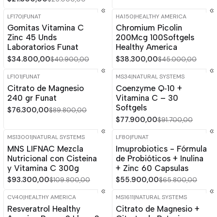
LF170
|
FUNAT
HA150
|
HEALTHY AMERICA
-15%
OFF
-15%
OFF
Gomitas Vitamina C
Chromium Picolin
Zinc 45 Unds
200Mcg 100Softgels
Laboratorios Funat
Healthy America
$34.800,00
$38.300,00
$40.900,00
$45.000,00
LF101
|
FUNAT
MS34
|
NATURAL SYSTEMS
-15%
OFF
-15%
OFF
Citrato de Magnesio
Coenzyme Q‑10 +
Agotado
240 gr Funat
Vitamina C – 30
Softgels
$76.300,00
$89.800,00
$77.900,00
$91.700,00
MS13001
|
NATURAL SYSTEMS
LF80
|
FUNAT
-15%
OFF
-15%
OFF
MNS LIFNAC Mezcla
Imuprobiotics - Fórmula
Nutricional con Cisteina
de Probióticos + Inulina
y Vitamina C 300g
+ Zinc 60 Capsulas
$93.300,00
$55.900,00
$109.800,00
$65.800,00
CV40
|
HEALTHY AMERICA
MS1611
|
NATURAL SYSTEMS
-33%
OFF
-15%
OFF
Resveratrol Healthy
Citrato de Magnesio +