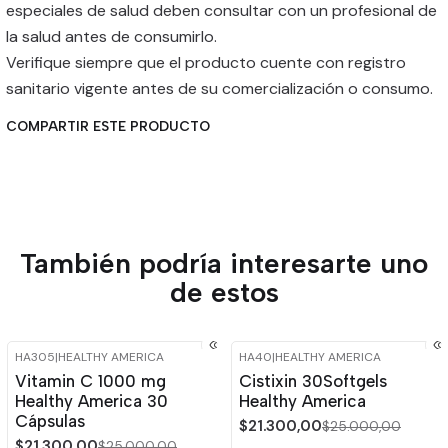
especiales de salud deben consultar con un profesional de
la salud antes de consumirlo.
Verifique siempre que el producto cuente con registro
sanitario vigente antes de su comercialización o consumo.
COMPARTIR ESTE PRODUCTO
También podría interesarte uno
de estos
HA305
|
HEALTHY AMERICA
HA40
|
HEALTHY AMERICA
-15%
OFF
-15%
OFF
Vitamin C 1000 mg
Cistixin 30Softgels
Agotado
Healthy America 30
Healthy America
Cápsulas
$21.300,00
$25.000,00
$21.300,00
$25.000,00