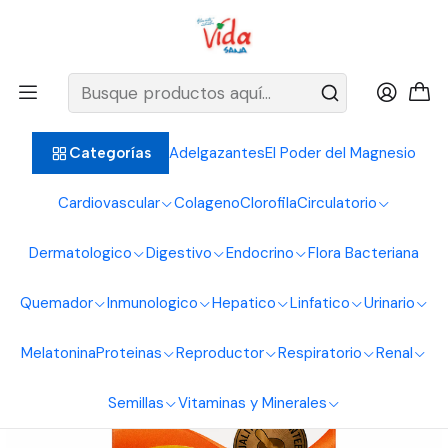
BIENVENIDOS ALIMENTOS NATURALES VIDA SANA
Inicio
Vitaminas y Minerales
Vitaminas
Vitamin C 1000 mg Plus Zinc Healthy America 30 Tabletas
Adelgazantes
El Poder del Magnesio
Categorías
Cardiovascular
Colageno
Clorofila
Circulatorio
Dermatologico
Digestivo
Endocrino
Flora Bacteriana
Quemador
Inmunologico
Hepatico
Linfatico
Urinario
Melatonina
Proteinas
Reproductor
Respiratorio
Renal
Semillas
Vitaminas y Minerales