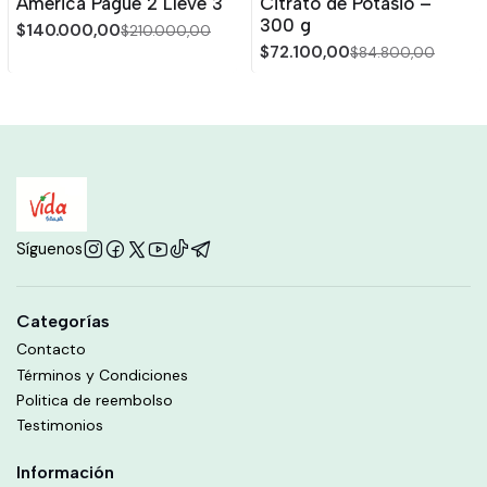
America Pague 2 Lleve 3
Citrato de Potasio –
300 g
$140.000,00
$210.000,00
$72.100,00
$84.800,00
Síguenos
Categorías
Contacto
Términos y Condiciones
Politica de reembolso
Testimonios
Información