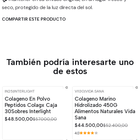
seco, protegido de la luz directa del sol.
COMPARTIR ESTE PRODUCTO
También podría interesarte uno
de estos
IN25
|
INTERLIGHT
VI130
|
VIDA SANA
-15%
OFF
-15%
OFF
Colageno En Polvo
Colageno Marino
Peptidos Colagx Caja
Hidrolizado 450G
30Sobres Interlight
Alimentos Naturales Vida
Sana
$48.500,00
$57.000,00
$44.500,00
$52.400,00
4.0