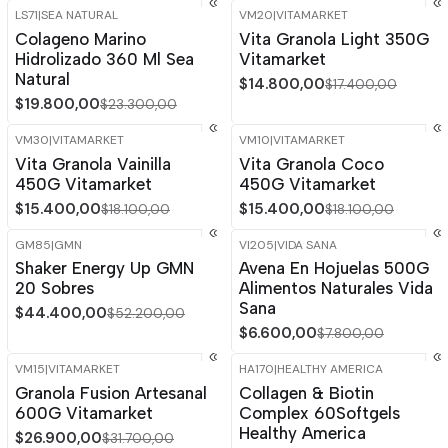
LS71
|
SEA NATURAL
VM20
|
VITAMARKET
-15%
OFF
-15%
OFF
Colageno Marino
Vita Granola Light 350G
Hidrolizado 360 Ml Sea
Vitamarket
Natural
$14.800,00
$17.400,00
$19.800,00
$23.300,00
VM30
|
VITAMARKET
VM10
|
VITAMARKET
-15%
OFF
-15%
OFF
Vita Granola Vainilla
Vita Granola Coco
450G Vitamarket
450G Vitamarket
$15.400,00
$15.400,00
$18.100,00
$18.100,00
GM85
|
GMN
VI205
|
VIDA SANA
-15%
OFF
-15%
OFF
Shaker Energy Up GMN
Avena En Hojuelas 500G
Agotado
20 Sobres
Alimentos Naturales Vida
Sana
$44.400,00
$52.200,00
$6.600,00
$7.800,00
VM15
|
VITAMARKET
HA170
|
HEALTHY AMERICA
-15%
OFF
-15%
OFF
Granola Fusion Artesanal
Collagen & Biotin
600G Vitamarket
Complex 60Softgels
Healthy America
$26.900,00
$31.700,00