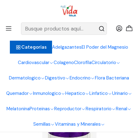
BIENVENIDOS ALIMENTOS NATURALES VIDA SANA
Inicio
Cabello Piel y Uñas
Colageno
Colageno Liquido Col4Geno 500Ml Interlight
Adelgazantes
El Poder del Magnesio
Categorías
Cardiovascular
Colageno
Clorofila
Circulatorio
Dermatologico
Digestivo
Endocrino
Flora Bacteriana
Quemador
Inmunologico
Hepatico
Linfatico
Urinario
Melatonina
Proteinas
Reproductor
Respiratorio
Renal
Semillas
Vitaminas y Minerales