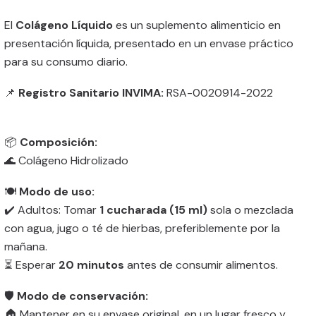
El
Colágeno Líquido
es un suplemento alimenticio en
presentación líquida, presentado en un envase práctico
para su consumo diario.
📌
Registro Sanitario INVIMA:
RSA-0020914-2022
📦
Composición:
🌊 Colágeno Hidrolizado
🍽️
Modo de uso:
✔️ Adultos: Tomar
1 cucharada (15 ml)
sola o mezclada
con agua, jugo o té de hierbas, preferiblemente por la
mañana.
⏳ Esperar
20 minutos
antes de consumir alimentos.
🛡️
Modo de conservación:
🏠 Mantener en su envase original, en un lugar fresco y