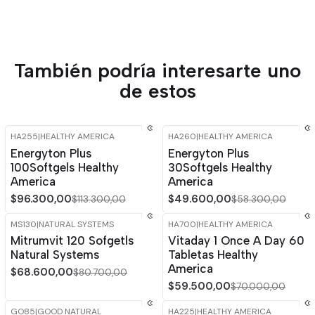
También podría interesarte uno
de estos
HA255
|
HEALTHY AMERICA
HA260
|
HEALTHY AMERICA
-15%
OFF
-15%
OFF
Energyton Plus
Energyton Plus
100Softgels Healthy
30Softgels Healthy
America
America
$96.300,00
$49.600,00
$113.300,00
$58.300,00
MS130
|
NATURAL SYSTEMS
HA700
|
HEALTHY AMERICA
-15%
OFF
-15%
OFF
Mitrumvit 120 Sofgetls
Vitaday 1 Once A Day 60
Natural Systems
Tabletas Healthy
America
$68.600,00
$80.700,00
$59.500,00
$70.000,00
GO85
|
GOOD NATURAL
HA225
|
HEALTHY AMERICA