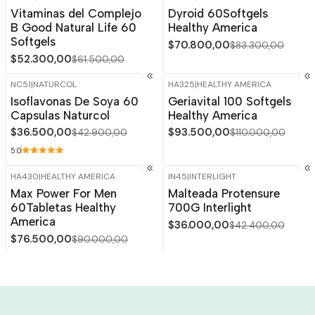
-15%
OFF
-15%
OFF
Vitaminas del Complejo
Dyroid 60Softgels
B Good Natural Life 60
Healthy America
Softgels
$70.800,00
$83.300,00
$52.300,00
$61.500,00
NC51
|
NATURCOL
HA325
|
HEALTHY AMERICA
-15%
OFF
-15%
OFF
Isoflavonas De Soya 60
Geriavital 100 Softgels
Agotado
Capsulas Naturcol
Healthy America
$36.500,00
$93.500,00
$42.900,00
$110.000,00
5.0
HA430
|
HEALTHY AMERICA
IN45
|
INTERLIGHT
-15%
OFF
-15%
OFF
Max Power For Men
Malteada Protensure
Agotado
60Tabletas Healthy
700G Interlight
America
$36.000,00
$42.400,00
$76.500,00
$90.000,00