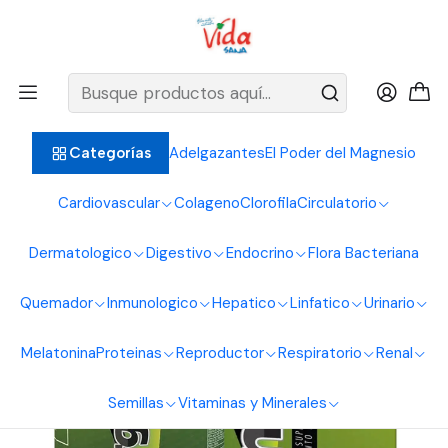
BIENVENIDOS ALIMENTOS NATURALES VIDA SANA
Inicio
Vitaminas y Minerales
Multivitaminico
Energyton Plus 60Softgels Healthy America
Adelgazantes
El Poder del Magnesio
Categorías
Cardiovascular
Colageno
Clorofila
Circulatorio
Dermatologico
Digestivo
Endocrino
Flora Bacteriana
Quemador
Inmunologico
Hepatico
Linfatico
Urinario
Melatonina
Proteinas
Reproductor
Respiratorio
Renal
Semillas
Vitaminas y Minerales