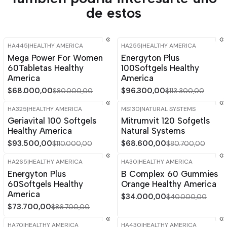
de estos
HA445
|
HEALTHY AMERICA
HA255
|
HEALTHY AMERICA
-15%
OFF
-15%
OFF
Mega Power For Women
Energyton Plus
60Tabletas Healthy
100Softgels Healthy
America
America
$68.000,00
$96.300,00
$80.000,00
$113.300,00
HA325
|
HEALTHY AMERICA
MS130
|
NATURAL SYSTEMS
-15%
OFF
-15%
OFF
Geriavital 100 Softgels
Mitrumvit 120 Sofgetls
Agotado
Healthy America
Natural Systems
$93.500,00
$68.600,00
$110.000,00
$80.700,00
HA265
|
HEALTHY AMERICA
HA30
|
HEALTHY AMERICA
-15%
OFF
-15%
OFF
Energyton Plus
B Complex 60 Gummies
60Softgels Healthy
Orange Healthy America
America
$34.000,00
$40.000,00
$73.700,00
$86.700,00
HA70
|
HEALTHY AMERICA
HA430
|
HEALTHY AMERICA