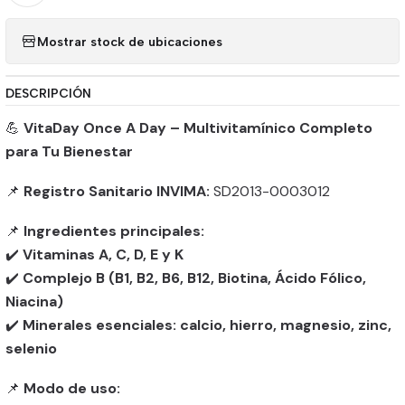
Mostrar stock de ubicaciones
DESCRIPCIÓN
💪
VitaDay Once A Day – Multivitamínico Completo
para Tu Bienestar
📌
Registro Sanitario INVIMA:
SD2013-0003012
📌
Ingredientes principales:
✔️
Vitaminas A, C, D, E y K
✔️
Complejo B (B1, B2, B6, B12, Biotina, Ácido Fólico,
Niacina)
✔️
Minerales esenciales: calcio, hierro, magnesio, zinc,
selenio
📌
Modo de uso: