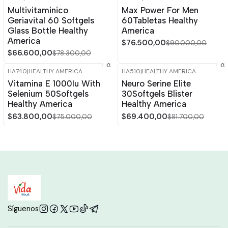
-15%
OFF
-15%
OFF
Multivitaminico
Max Power For Men
Geriavital 60 Softgels
60Tabletas Healthy
Glass Bottle Healthy
America
America
$76.500,00
$90.000,00
$66.600,00
$78.300,00
HA740
|
HEALTHY AMERICA
HA510
|
HEALTHY AMERICA
-15%
OFF
-15%
OFF
Vitamina E 1000Iu With
Neuro Serine Elite
Selenium 50Softgels
30Softgels Blister
Healthy America
Healthy America
$63.800,00
$69.400,00
$75.000,00
$81.700,00
Síguenos