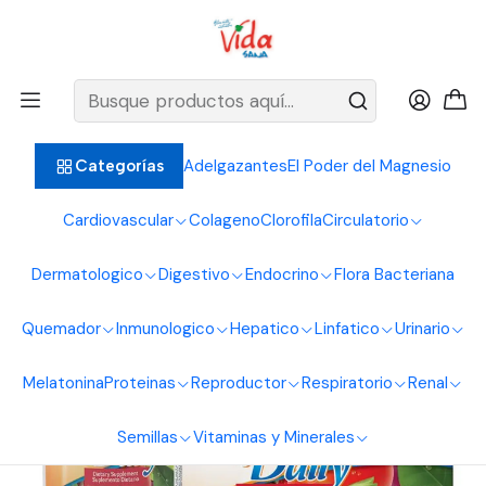
BIENVENIDOS ALIMENTOS NATURALES VIDA SANA
Inicio
Vitaminas y Minerales
Multivitaminico
Vitaday 1 Once A Day 60 Tabletas Healthy America
Adelgazantes
El Poder del Magnesio
Categorías
Cardiovascular
Colageno
Clorofila
Circulatorio
Dermatologico
Digestivo
Endocrino
Flora Bacteriana
Quemador
Inmunologico
Hepatico
Linfatico
Urinario
Melatonina
Proteinas
Reproductor
Respiratorio
Renal
Semillas
Vitaminas y Minerales