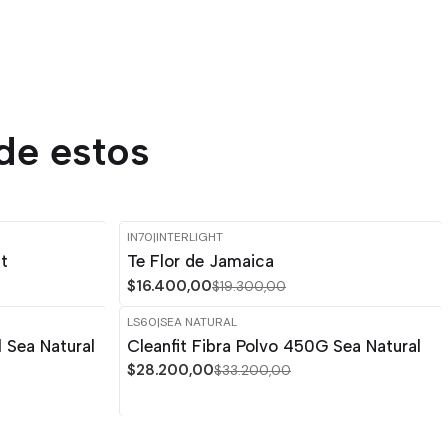
de estos
IN70
|
INTERLIGHT
-15%
OFF
ht
Te Flor de Jamaica
$16.400,00
$19.300,00
LS60
|
SEA NATURAL
-15%
OFF
 Sea Natural
Cleanfit Fibra Polvo 450G Sea Natural
$28.200,00
$33.200,00