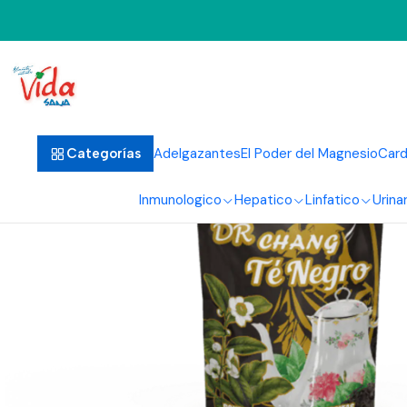
Adelgazantes
El Poder del Magnesio
Card
Categorías
Inmunologico
Hepatico
Linfatico
Urinar