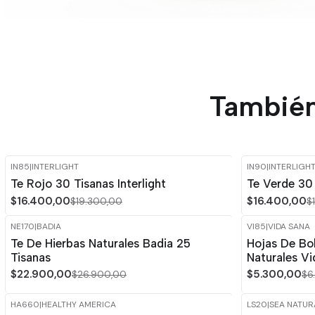
También
IN85
|
INTERLIGHT
IN90
|
INTERLIGH
-15%
OFF
-15%
OFF
Te Rojo 30 Tisanas Interlight
Te Verde 30 
$16.400,00
$16.400,00
$19.300,00
$
NE170
|
BADIA
VI85
|
VIDA SANA
-15%
OFF
-15%
OFF
Te De Hierbas Naturales Badia 25
Hojas De Bo
Tisanas
Naturales V
$22.900,00
$5.300,00
$26.900,00
$6
HA660
|
HEALTHY AMERICA
LS20
|
SEA NATUR
-15%
OFF
-15%
OFF