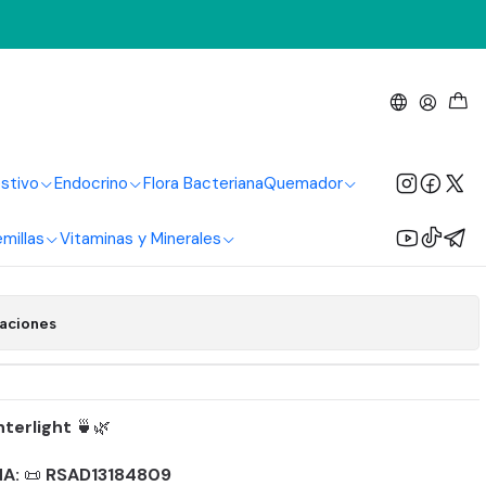
t
0 Tisanas Interlight
stivo
Endocrino
Flora Bacteriana
Quemador
regar al Carrito
Comprar ahora
millas
Vitaminas y Minerales
 de favoritos
caciones
nterlight
🍵🌿
MA:
📜
RSAD13184809