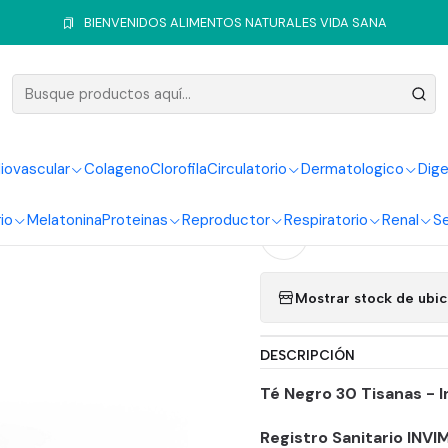
Inicio
Sistema Digestivo
Laxantes
Te Negro 30 Tisanas Interligh
BIENVENIDOS ALIMENTOS NATURALES VIDA SANA
|
Te Negro 3
iovascular
Colageno
Clorofila
Circulatorio
Dermatologico
Dige
Ag
Cantidad
io
Melatonina
Proteinas
Reproductor
Respiratorio
Renal
Se
Agregar a la lista
Mostrar stock de ubi
DESCRIPCIÓN
Té Negro 30 Tisanas - I
Registro Sanitario INVI