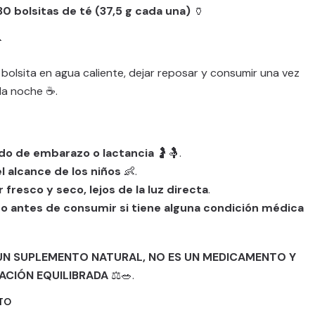
30 bolsitas de té (37,5 g cada una)
🏺

bolsita en agua caliente, dejar reposar y consumir una vez
la noche ☕.
do de embarazo o lactancia
🤰🤱.
 alcance de los niños
👶.
fresco y seco, lejos de la luz directa
.
o antes de consumir si tiene alguna condición médica
UN SUPLEMENTO NATURAL, NO ES UN MEDICAMENTO Y
ACIÓN EQUILIBRADA
⚖️🥗.
TO