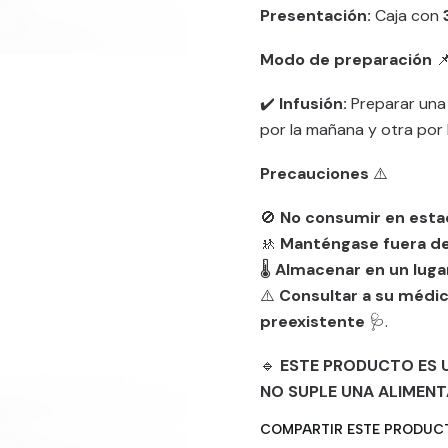
Presentación:
Caja con
Modo de preparación

✔️
Infusión:
Preparar una 
por la mañana y otra por 
Precauciones
⚠️
🚫
No consumir en esta
🚸
Manténgase fuera del
🌡️
Almacenar en un lugar 
⚠️
Consultar a su médic
preexistente
🩺.
🔹
ESTE PRODUCTO ES 
NO SUPLE UNA ALIMENT
COMPARTIR ESTE PRODUC