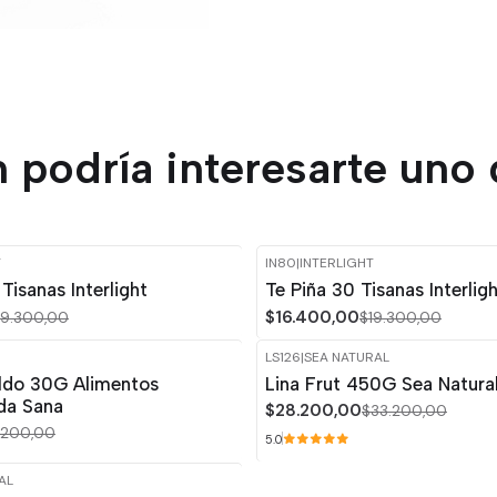
 podría interesarte uno 
T
IN80
|
INTERLIGHT
-15%
OFF
Tisanas Interlight
Te Piña 30 Tisanas Interlig
$16.400,00
19.300,00
$19.300,00
LS126
|
SEA NATURAL
-15%
OFF
ldo 30G Alimentos
Lina Frut 450G Sea Natural
ida Sana
$28.200,00
$33.200,00
.200,00
5.0
AL