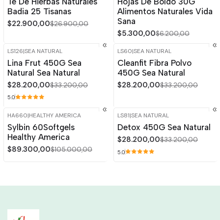
Te De Hierbas Naturales
Hojas De Boldo 30G
Badia 25 Tisanas
Alimentos Naturales Vida
Sana
$22.900,00
$26.900,00
$5.300,00
$6.200,00
LS126
|
SEA NATURAL
LS60
|
SEA NATURAL
-15%
OFF
-15%
OFF
Lina Frut 450G Sea
Cleanfit Fibra Polvo
Natural Sea Natural
450G Sea Natural
$28.200,00
$28.200,00
$33.200,00
$33.200,00
5.0
HA660
|
HEALTHY AMERICA
LS81
|
SEA NATURAL
-15%
OFF
-15%
OFF
Sylbin 60Softgels
Detox 450G Sea Natural
Healthy America
$28.200,00
$33.200,00
$89.300,00
$105.000,00
5.0