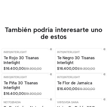
También podría interesarte uno
de estos
IN85
|
INTERLIGHT
IN75
|
INTERLIGHT
-15%
OFF
-15%
OFF
Te Rojo 30 Tisanas
Te Negro 30 Tisanas
Interlight
Interlight
$16.400,00
$16.400,00
$19.300,00
$19.300,00
IN80
|
INTERLIGHT
IN70
|
INTERLIGHT
-15%
OFF
-15%
OFF
Te Piña 30 Tisanas
Te Flor de Jamaica
Interlight
$16.400,00
$19.300,00
$16.400,00
$19.300,00
NE170
|
BADIA
VI85
|
VIDA SANA
-15%
OFF
-15%
OFF