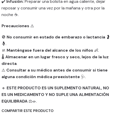
✔️
Infusión:
Preparar una bolsita en agua caliente, dejar
reposar y consumir una vez por la mañana y otra por la
noche ☕.
Precauciones
⚠️
🚫
No consumir en estado de embarazo o lactancia
🤰
🤱.
🚸
Manténgase fuera del alcance de los niños
👶.
🌡️
Almacenar en un lugar fresco y seco, lejos de la luz
directa
.
⚠️
Consultar a su médico antes de consumir si tiene
alguna condición médica preexistente
🩺.
🔹
ESTE PRODUCTO ES UN SUPLEMENTO NATURAL, NO
ES UN MEDICAMENTO Y NO SUPLE UNA ALIMENTACIÓN
EQUILIBRADA
⚖️🥗.
COMPARTIR ESTE PRODUCTO