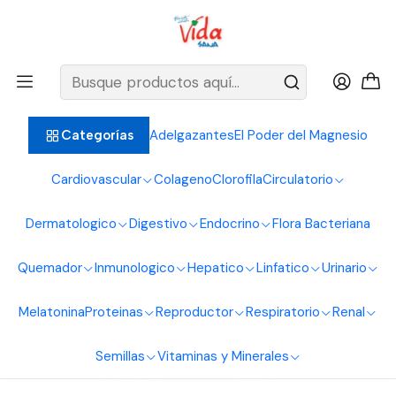
BIENVENIDOS ALIMENTOS NATURALES VIDA SANA
Inicio
Sistema Digestivo
Laxantes
Te Verde 30 Tisanas Interlight
Adelgazantes
El Poder del Magnesio
Categorías
Cardiovascular
Colageno
Clorofila
Circulatorio
Dermatologico
Digestivo
Endocrino
Flora Bacteriana
Quemador
Inmunologico
Hepatico
Linfatico
Urinario
Melatonina
Proteinas
Reproductor
Respiratorio
Renal
Semillas
Vitaminas y Minerales