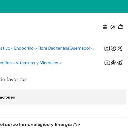
Sea Natural
C Mac Zinc Liquido
 Natural
stivo
Endocrino
Flora Bacteriana
Quemador
millas
Vitaminas y Minerales
regar al Carrito
Comprar ahora
 de favoritos
caciones
Refuerzo Inmunológico y Energía
🍊⚡