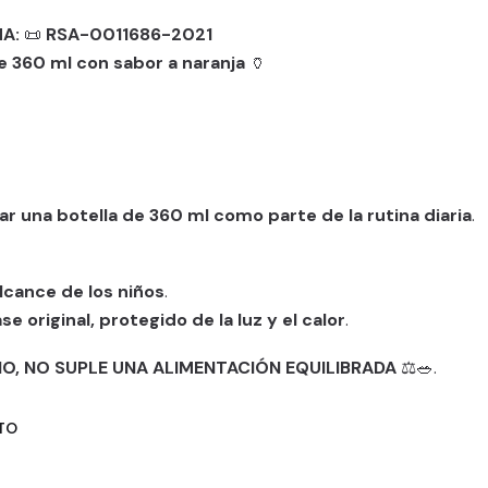
MA:
📜
RSA-0011686-2021
e 360 ml con sabor a naranja
🏺
ar una botella de 360 ml como parte de la rutina diaria
.
lcance de los niños
.
 original, protegido de la luz y el calor
.
O, NO SUPLE UNA ALIMENTACIÓN EQUILIBRADA
⚖️🥗.
TO