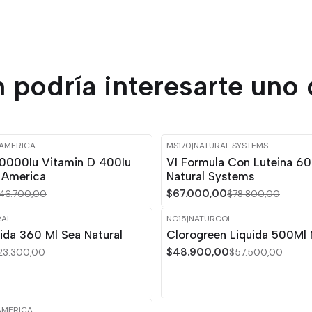
 podría interesarte uno 
 AMERICA
MS170
|
NATURAL SYSTEMS
-15%
OFF
10000Iu Vitamin D 400Iu
VI Formula Con Luteina 60
y America
Natural Systems
$67.000,00
46.700,00
$78.800,00
RAL
NC15
|
NATURCOL
-15%
OFF
ida 360 Ml Sea Natural
Clorogreen Liquida 500Ml 
$48.900,00
23.300,00
$57.500,00
AMERICA