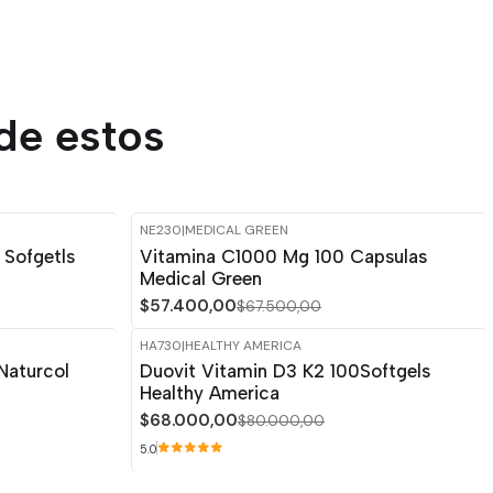
de estos
NE230
|
MEDICAL GREEN
-15%
OFF
 Sofgetls
Vitamina C1000 Mg 100 Capsulas
Medical Green
$57.400,00
$67.500,00
HA730
|
HEALTHY AMERICA
-15%
OFF
Naturcol
Duovit Vitamin D3 K2 100Softgels
Healthy America
$68.000,00
$80.000,00
5.0