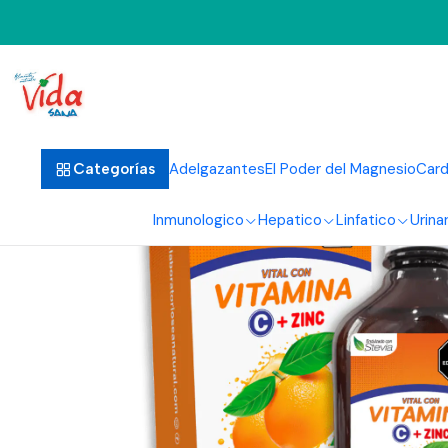
Inicio
Vita
Adelgazantes
El Poder del Magnesio
Card
Categorías
Inmunologico
Hepatico
Linfatico
Urinar