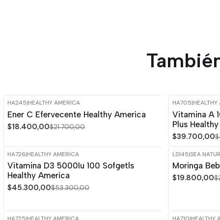
También
HA245
|
HEALTHY AMERICA
HA705
|
HEALTHY
-15%
OFF
-15%
OFF
Ener C Efervecente Healthy America
Vitamina A 
Plus Health
$18.400,00
$21.700,00
$39.700,00
$
HA726
|
HEALTHY AMERICA
LS145
|
SEA NATU
-15%
OFF
-15%
OFF
Vitamina D3 5000Iu 100 Sofgetls
Moringa Beb
Healthy America
$19.800,00
$
$45.300,00
$53.300,00
HA725
|
HEALTHY AMERICA
HA710
|
HEALTHY 