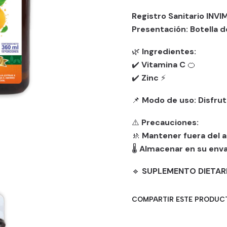
Registro Sanitario INVI
Presentación:
Botella d
🌿
Ingredientes:
✔️
Vitamina C
🍊
✔️
Zinc
⚡
📌
Modo de uso:
Disfrut
⚠️
Precauciones:
🚸
Mantener fuera del a
🌡️
Almacenar en su envase
🔹
SUPLEMENTO DIETARI
COMPARTIR ESTE PRODUC