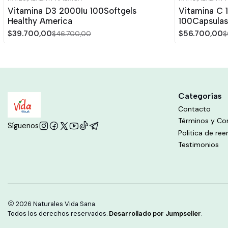
-15%
OFF
-15%
OFF
Vitamina D3 2000Iu 100Softgels
Vitamina C 
Healthy America
100Capsulas
$39.700,00
$56.700,00
$46.700,00
$
Categorías
Contacto
Términos y Co
Síguenos
Politica de re
Testimonios
2026 Naturales Vida Sana.
Todos los derechos reservados.
Desarrollado por Jumpseller
.