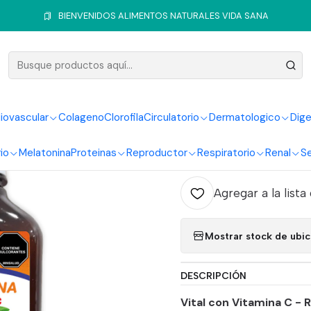
minas y Minerales
Vitaminas
Vitamina C Mac Zinc Liquido 360Ml 
BIENVENIDOS ALIMENTOS NATURALES VIDA SANA
|
Vitamina 
360Ml Sea
iovascular
Colageno
Clorofila
Circulatorio
Dermatologico
Dige
io
Melatonina
Proteinas
Reproductor
Respiratorio
Renal
Se
Ag
Cantidad
Agregar a la lista
Mostrar stock de ubi
DESCRIPCIÓN
Vital con Vitamina C - 