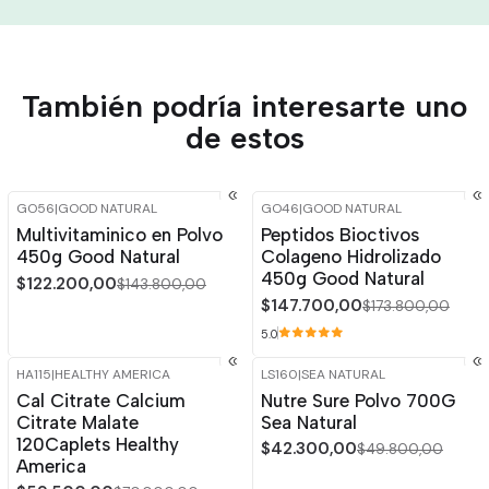
También podría interesarte uno
de estos
GO56
|
GOOD NATURAL
GO46
|
GOOD NATURAL
-15%
OFF
-15%
OFF
Multivitaminico en Polvo
Peptidos Bioctivos
450g Good Natural
Colageno Hidrolizado
450g Good Natural
$122.200,00
$143.800,00
$147.700,00
$173.800,00
5.0
HA115
|
HEALTHY AMERICA
LS160
|
SEA NATURAL
-15%
OFF
-15%
OFF
Cal Citrate Calcium
Nutre Sure Polvo 700G
Citrate Malate
Sea Natural
120Caplets Healthy
$42.300,00
$49.800,00
America