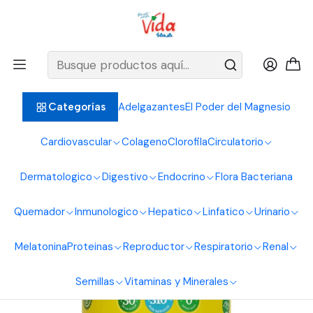
BIENVENIDOS ALIMENTOS NATURALES VIDA SANA
Inicio
Sistema Osteo Articular
Magnesio
Magnesio Bisglicinato Malato Citrato 450g Good Natural
Adelgazantes
El Poder del Magnesio
Categorías
Cardiovascular
Colageno
Clorofila
Circulatorio
Dermatologico
Digestivo
Endocrino
Flora Bacteriana
Quemador
Inmunologico
Hepatico
Linfatico
Urinario
Melatonina
Proteinas
Reproductor
Respiratorio
Renal
Semillas
Vitaminas y Minerales