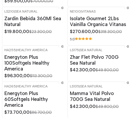
$59.500,00
$70.000,00
LS210
|
SEA NATURAL
NE100
|
VITANAS
-15%
OFF
-15%
OFF
Zardin Bebida 360Ml Sea
Isolate Gourmet 2Lbs
Agotado
Natural
Vainilla Organica Vitanas
$19.800,00
$270.600,00
$23.300,00
$318.300,00
5.0
HA255
|
HEALTHY AMERICA
LS175
|
SEA NATURAL
-15%
OFF
-15%
OFF
Energyton Plus
Zhar Flet Polvo 700G
100Softgels Healthy
Sea Natural
America
$42.300,00
$49.800,00
$96.300,00
$113.300,00
HA265
|
HEALTHY AMERICA
LS135
|
SEA NATURAL
-15%
OFF
-15%
OFF
Energyton Plus
Mamma Vital Polvo
60Softgels Healthy
700G Sea Natural
America
$42.300,00
$49.800,00
$73.700,00
$86.700,00