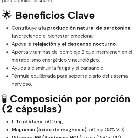
para conciliar el sueño.
🌟
Beneficios Clave
Contribuye a la
producción natural de serotonina
,
favoreciendo el bienestar emocional.
Apoya la
relajación y el descanso nocturno
.
Aporta vitaminas del complejo B que intervienen en el
metabolismo energético y neurológico.
Ayuda a disminuir la fatiga y el cansancio.
Fórmula equilibrada para soporte diario del sistema
nervioso.
🧪
Composición por porción
(2 cápsulas)
L‑Triptófano:
500 mg
Magnesio (óxido de magnesio):
50 mg (13% VD)
Vitamina B6 (Piridoxina HCL):
5 mg (250% VD)