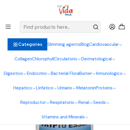
BIENVENIDOS ALIMENTOS NATURALES VIDA SANA
Home
Endocrine System
Relaxing
TRYPTOP ESSEN – Millenium Natural Systems
Slimming agents
Blog
Cardiovascular
Categories
Collagen
Chlorophyll
Circulatorio
Dermatological
Digestivo
Endocrino
Bacterial Flora
Burner
Inmunologico
Hepatico
Linfatico
Urinario
Melatonin
Proteins
Reproductor
Respiratorio
Renal
Seeds
Vitamins and Minerals