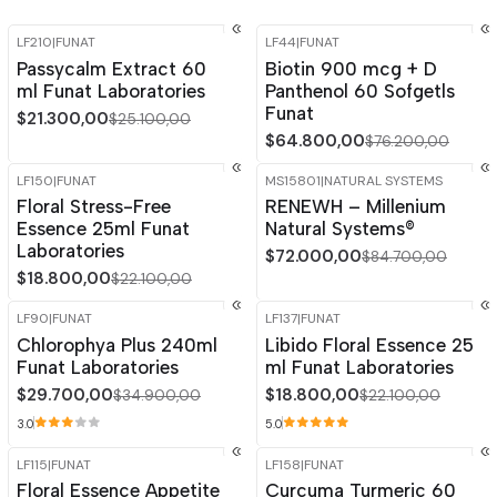
LF210
|
FUNAT
LF44
|
FUNAT
-15%
OFF
-15%
OFF
Passycalm Extract 60
Biotin 900 mcg + D
ml Funat Laboratories
Panthenol 60 Sofgetls
Funat
$21.300,00
$25.100,00
$64.800,00
$76.200,00
LF150
|
FUNAT
MS15801
|
NATURAL SYSTEMS
-15%
OFF
-15%
OFF
Floral Stress-Free
RENEWH – Millenium
Essence 25ml Funat
Natural Systems®
Laboratories
$72.000,00
$84.700,00
$18.800,00
$22.100,00
LF90
|
FUNAT
LF137
|
FUNAT
-15%
OFF
-15%
OFF
Chlorophya Plus 240ml
Libido Floral Essence 25
Funat Laboratories
ml Funat Laboratories
$29.700,00
$18.800,00
$34.900,00
$22.100,00
3.0
5.0
LF115
|
FUNAT
LF158
|
FUNAT
-15%
OFF
-15%
OFF
Floral Essence Appetite
Curcuma Turmeric 60